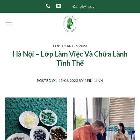
Skip
Đăng ký ngay
to
content
LỚP THÁNG 5.2023
Hà Nội – Lớp Làm Việc Và Chữa Lành
Tinh Thể
POSTED ON
13/06/2023
BY
REIKI LINH