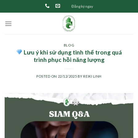
Skip
Đăng ký ngay
to
content
BLOG
Lưu ý khi sử dụng tinh thể trong quá
trình phục hồi năng lượng
POSTED ON
22/12/2025
BY
REIKI LINH