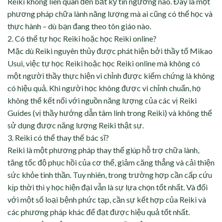
Reiki không liên quan đến bất kỳ tín ngưỡng nào. Đây là một
phương pháp chữa lành năng lượng mà ai cũng có thể học và
thực hành – dù bạn đang theo tôn giáo nào.
2.⁠ ⁠Có thể tự học Reiki hoặc học Reiki online?
Mặc dù Reiki nguyên thủy được phát hiện bởi thầy tổ Mikao
Usui, việc tự học Reiki hoặc học Reiki online mà không có
một người thầy thực hiện vi chỉnh được kiểm chứng là không
có hiệu quả. Khi người học không được vi chỉnh chuẩn, họ
không thể kết nối với nguồn năng lượng của các vị Reiki
Guides (vị thầy hướng dẫn tâm linh trong Reiki) và không thể
sử dụng được năng lượng Reiki thật sự.
3.⁠ ⁠Reiki có thể thay thế bác sĩ?
Reiki là một phương pháp thay thế giúp hỗ trợ chữa lành,
tăng tốc độ phục hồi của cơ thể, giảm căng thẳng và cải thiện
sức khỏe tinh thần. Tuy nhiên, trong trường hợp cần cấp cứu
kịp thời thì y học hiện đại vẫn là sự lựa chọn tốt nhất. Và đối
với một số loại bệnh phức tạp, cần sự kết hợp của Reiki và
các phương pháp khác để đạt được hiệu quả tốt nhất.