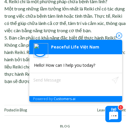
4.⁠ ⁠Reiki chỉ là một phương pháp chữa bệnh tâm linh?
Một trong những lầm tưởng lớn nhất là Reiki chỉ có tác dụng
trong việc chữa bệnh tâm linh hoặc tinh thần. Thực tế, Reiki
có thể giúp chữa lành cả cơ thể, tâm trí và cảm xúc, thông qua
việc cân bằng năng lượng trong cơ thể bạn.
5.⁠ ⁠Bạn cần phải có khả năng đặc biệt để thực hành Reiki?
Không cần phải có khả năng ngoại cảm đặc biệt để thực
Peaceful Life Việt Nam
hành Reiki. Reiki là một bộ môn mà ai cũng có thể học và thực
hành bởi bất kỳ ai. Sau khi nhận phiên vi chỉnh, bạn có thể trị
Hello! How can I help you today?
liệu Reiki cho người khác và cho chính mình. Khi bạn càng
thực hành Reiki thường xuyên, các khả năng ngoại cảm của
bạn sẽ được kích hoạt và phát triển một cách an toàn.
Powered by
Customers.ai
Posted in
Blog
Leave a comment
BLOG