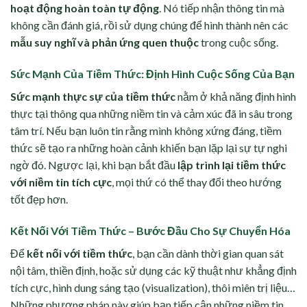
hoạt động hoàn toàn tự động
. Nó tiếp nhận thông tin mà
không cần đánh giá, rồi sử dụng chúng để hình thành nên các
mẫu suy nghĩ và phản ứng quen thuộc
trong cuộc sống.
Sức Mạnh Của Tiềm Thức: Định Hình Cuộc Sống Của Bạn
Sức mạnh thực sự của tiềm thức
nằm ở khả năng định hình
thực tại thông qua những niềm tin và cảm xúc đã in sâu trong
tâm trí. Nếu bạn luôn tin rằng mình không xứng đáng, tiềm
thức sẽ tạo ra những hoàn cảnh khiến bạn lặp lại sự tự nghi
ngờ đó. Ngược lại, khi bạn bắt đầu
lập trình lại tiềm thức
với niềm tin tích cực
, mọi thứ có thể thay đổi theo hướng
tốt đẹp hơn.
Kết Nối Với Tiềm Thức – Bước Đầu Cho Sự Chuyển Hóa
Để
kết nối với tiềm thức
, bạn cần dành thời gian quan sát
nội tâm, thiền định, hoặc sử dụng các kỹ thuật như khẳng định
tích cực, hình dung sáng tạo (visualization), thôi miên trị liệu…
Những phương pháp này giúp bạn tiếp cận những niềm tin