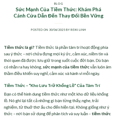
BLOG
Sức Mạnh Của Tiềm Thức: Khám Phá
Cánh Cửa Dẫn Đến Thay Đổi Bền Vững
POSTED ON
30/06/2025
BY
REIKI LINH
Tiềm thức là gì?
Tiềm thức là phần tâm trí hoạt động phía
sau ý thức – nơi chứa đựng mọi ký ức, cảm xúc, niềm tin và
thói quen đã được lưu giữ trong suốt cuộc đời bạn. Dù bạn
có nhận ra hay không,
sức mạnh của tiềm thức
vẫn luôn âm
thầm điều khiển suy nghĩ, cảm xúc và hành vi mỗi ngày.
Tiềm Thức – “Kho Lưu Trữ Khổng Lồ” Của Tâm Trí
Bạn có thể hình dung tiềm thức như một kho dữ liệu khổng
lồ. Nó ghi lại tất cả những gì bạn từng thấy, nghe, trải
nghiệm, từ thuở thơ ấu cho đến hiện tại. Không giống như ý
thức – nơi bạn sử dụng để phân tích và suy luận –
tiềm thức