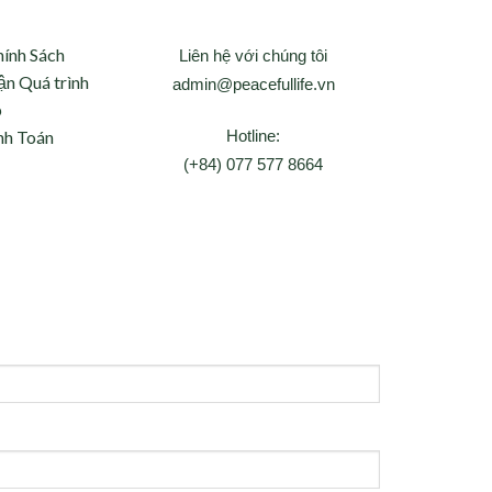
hính Sách
Liên hệ với chúng tôi
ận Quá trình
admin@peacefullife.vn
p
Hotline:
nh Toán
(+84) 077 577 8664