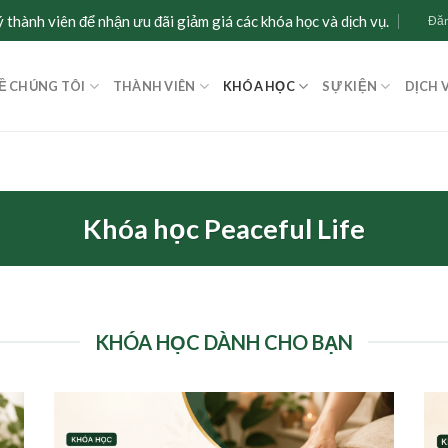
 thành viên để nhận ưu đãi giảm giá các khóa học và dịch vụ.
Đăn
Ề CHÚNG TÔI
THÀNH VIÊN
KHÓA HỌC
SỰ KIỆN
DỊCH 
Khóa học Peaceful Life
KHÓA HỌC DÀNH CHO BẠN