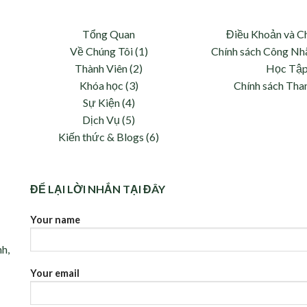
Tổng Quan
Điều Khoản và C
Về Chúng Tôi (1)
Chính sách Công Nh
Thành Viên (2)
Học Tậ
Khóa học (3)
Chính sách Tha
và
Sự Kiện (4)
Dịch Vụ (5)
Kiến thức & Blogs (6)
ĐỂ LẠI LỜI NHẮN TẠI ĐÂY
Your name
nh,
Your email