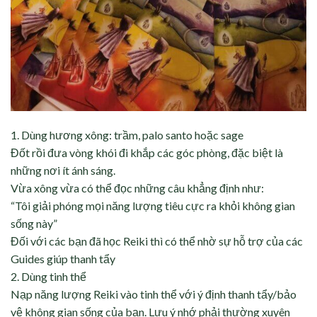
1. Dùng hương xông: trầm, palo santo hoặc sage
Đốt rồi đưa vòng khói đi khắp các góc phòng, đặc biệt là
những nơi ít ánh sáng.
Vừa xông vừa có thể đọc những câu khẳng định như:
“Tôi giải phóng mọi năng lượng tiêu cực ra khỏi không gian
sống này”
Đối với các bạn đã học Reiki thì có thể nhờ sự hỗ trợ của các
Guides giúp thanh tẩy
2. Dùng tinh thể
Nạp năng lượng Reiki vào tinh thể với ý định thanh tẩy/bảo
vệ không gian sống của bạn. Lưu ý nhớ phải thường xuyên