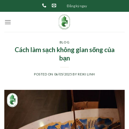
Skip
Đăng ký ngay
to
content
BLOG
Cách làm sạch không gian sống của
bạn
POSTED ON
06/05/2025
BY
REIKI LINH