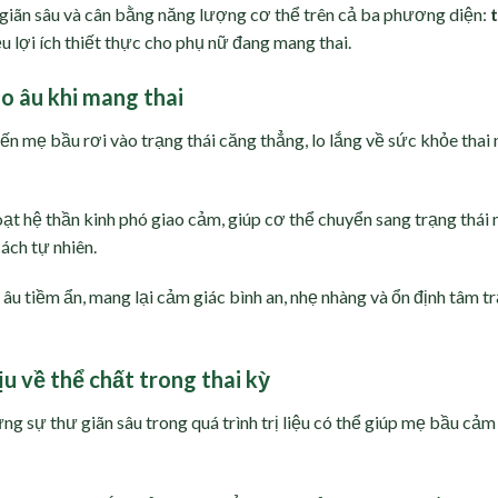
 giãn sâu và cân bằng năng lượng cơ thể trên cả ba phương diện:
ều lợi ích thiết thực cho phụ nữ đang mang thai.
lo âu khi mang thai
ến mẹ bầu rơi vào trạng thái căng thẳng, lo lắng về sức khỏe thai n
oạt hệ thần kinh phó giao cảm, giúp cơ thể chuyển sang trạng thái 
ách tự nhiên.
lo âu tiềm ẩn, mang lại cảm giác bình an, nhẹ nhàng và ổn định tâm t
ịu về thể chất trong thai kỳ
ng sự thư giãn sâu trong quá trình trị liệu có thể giúp mẹ bầu cảm