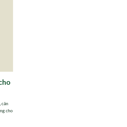
 cho
, cân
iêng cho