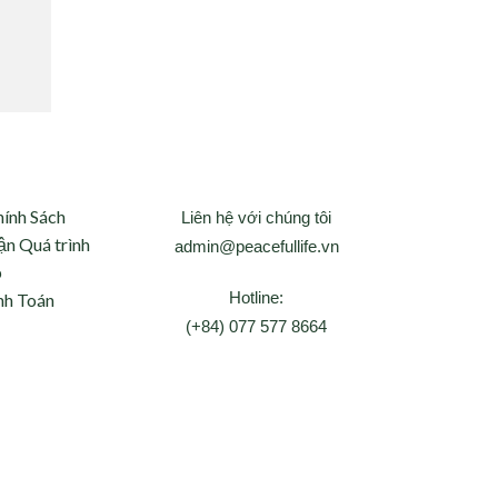
hính Sách
Liên hệ với chúng tôi
ận Quá trình
admin@peacefullife.vn
p
Hotline:
nh Toán
(+84) 077 577 8664