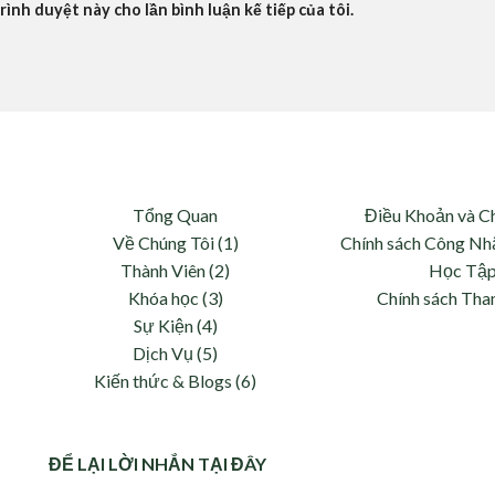
rình duyệt này cho lần bình luận kế tiếp của tôi.
Tổng Quan
Điều Khoản và C
Về Chúng Tôi (1)
Chính sách Công Nh
Thành Viên (2)
Học Tậ
Khóa học (3)
Chính sách Tha
và
Sự Kiện (4)
Dịch Vụ (5)
Kiến thức & Blogs (6)
ĐỂ LẠI LỜI NHẮN TẠI ĐÂY