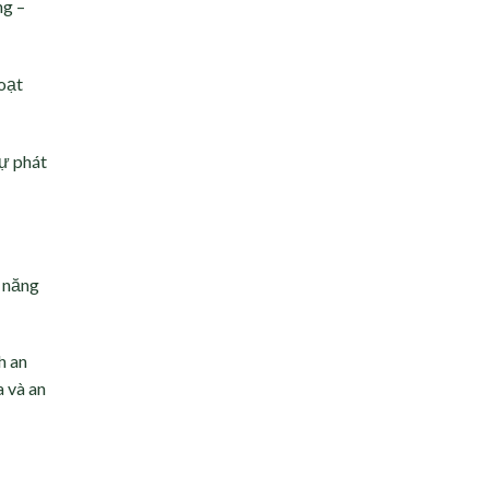
ng –
oạt
sự phát
 năng
h an
a và an