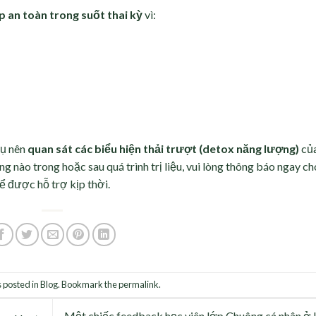
an toàn trong suốt thai kỳ
vì:
phụ nên
quan sát các biểu hiện thải trượt (detox năng lượng)
củ
g nào trong hoặc sau quá trình trị liệu, vui lòng thông báo ngay c
ể được hỗ trợ kịp thời.
 posted in
Blog
. Bookmark the
permalink
.
Một chiếc feedback học viên lớp Chuông cá nhân ở