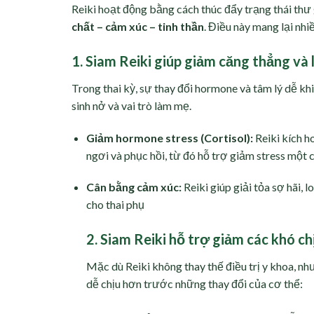
Reiki hoạt động bằng cách thúc đẩy trạng thái thư
chất – cảm xúc – tinh thần
. Điều này mang lại nhi
1. Siam Reiki giúp giảm căng thẳng và 
Trong thai kỳ, sự thay đổi hormone và tâm lý dễ khi
sinh nở và vai trò làm mẹ.
Giảm hormone stress (Cortisol):
Reiki kích h
ngơi và phục hồi, từ đó hỗ trợ giảm stress một c
Cân bằng cảm xúc:
Reiki giúp giải tỏa sợ hãi, 
cho thai phụ
2. Siam Reiki hỗ trợ giảm các khó ch
Mặc dù Reiki không thay thế điều trị y khoa, như
dễ chịu hơn trước những thay đổi của cơ thể: