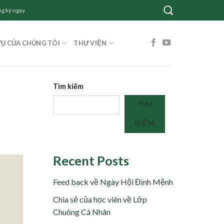
g ký ngay
VỤ CỦA CHÚNG TÔI
THƯ VIỆN
Tìm kiếm
TÌM
KIẾM
Recent Posts
Feed back về Ngày Hội Định Mệnh
Chia sẻ của học viên về Lớp
Chuông Cá Nhân