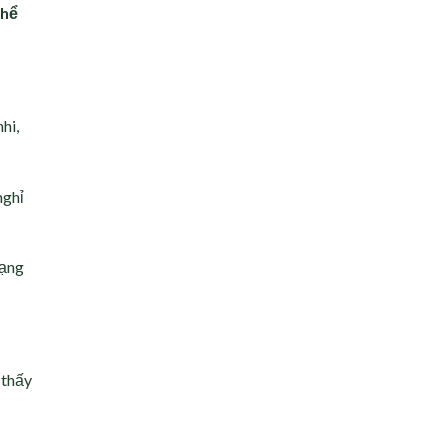
thể
hi,
nghỉ
rạng
 thấy