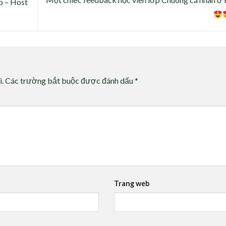
p – Host
i.
Các trường bắt buộc được đánh dấu
*
Trang web