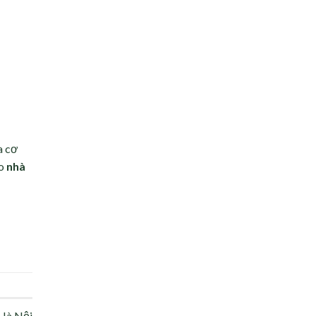
a cơ
ho
nhà
 Hà Nội