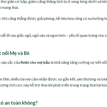
 thư giãn cơ bắp, giảm căng thẳng tích tụ ở vùng lưng dưới và hô
i mang thai.
:
Khi căng thẳng được giải phóng, hệ tiêu hóa cũng có xu hướng h
 dễ đi vào giấc ngủ, ngủ sâu và ngon hơn – yếu tố quan trọng cho 
t nối Mẹ và Bé
g sâu sắc của
Reiki cho mẹ bầu
là khả năng tăng cường sự kết nối
yên tĩnh, nhiều bà mẹ cảm nhận được sự gắn kết, yêu thương và bìn
ng tích cực này hỗ trợ thai nhi phát triển trong trạng thái hài hò
có an toàn không?