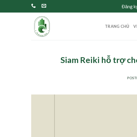
Skip
Đăng ký
to
content
TRANG CHỦ
V
Siam Reiki hỗ trợ c
POST