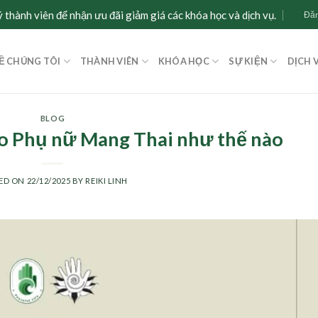
 thành viên để nhận ưu đãi giảm giá các khóa học và dịch vụ.
Đăn
Ề CHÚNG TÔI
THÀNH VIÊN
KHÓA HỌC
SỰ KIỆN
DỊCH 
BLOG
ho Phụ nữ Mang Thai như thế nào
ED ON
22/12/2025
BY
REIKI LINH