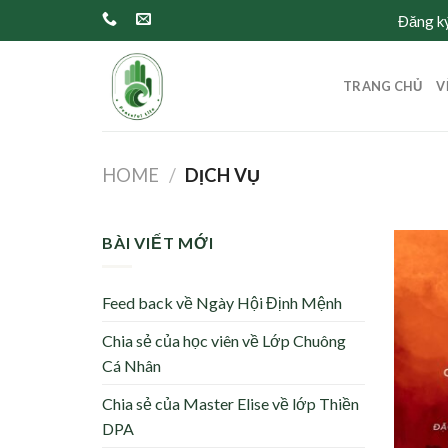
Skip
Đăng ký
to
content
TRANG CHỦ
V
HOME
/
DỊCH VỤ
BÀI VIẾT MỚI
Feed back về Ngày Hội Định Mệnh
Chia sẻ của học viên về Lớp Chuông
Cá Nhân
Chia sẻ của Master Elise về lớp Thiền
DPA