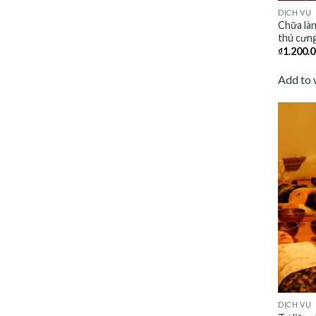
DỊCH VỤ
Chữa làn
thú cưn
₫
1.200.
Add to 
DỊCH VỤ