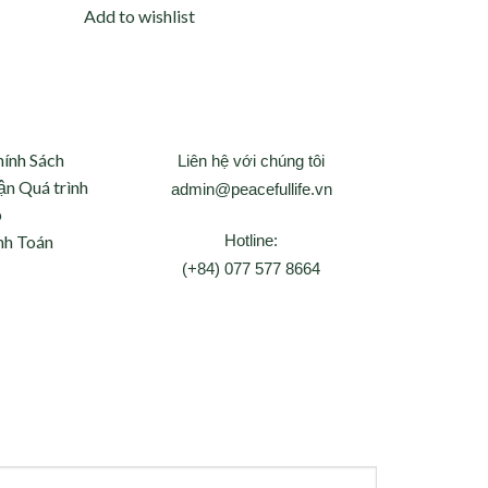
Add to wishlist
hính Sách
Liên hệ với chúng tôi
ận Quá trình
admin@peacefullife.vn
p
Hotline:
nh Toán
(+84) 077 577 8664