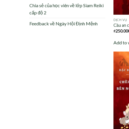
Chia sẻ của học viên về lớp Siam Reiki
cấp độ 2
DỊCH VỤ
Feedback về Ngày Hội Định Mệnh
Cầu an 
₫
250.00
Add to 