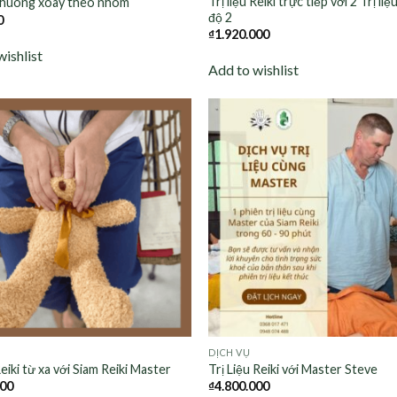
Trị liệu Reiki trực tiếp với 2 Trị li
 chuông xoay theo nhóm
độ 2
0
₫
1.920.000
wishlist
Add to wishlist
Add to
wishlist
DỊCH VỤ
Reiki từ xa với Siam Reiki Master
Trị Liệu Reiki với Master Steve
000
₫
4.800.000