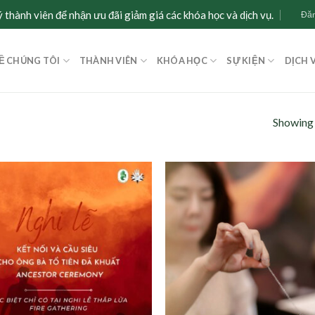
 thành viên để nhận ưu đãi giảm giá các khóa học và dịch vụ.
Đăn
Ề CHÚNG TÔI
THÀNH VIÊN
KHÓA HỌC
SỰ KIỆN
DỊCH 
Showing 
Add to
wishlist