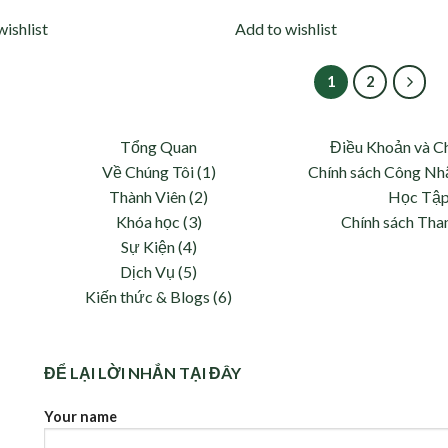
wishlist
Add to wishlist
1
2
Tổng Quan
Điều Khoản và C
Về Chúng Tôi (1)
Chính sách Công Nh
Thành Viên (2)
Học Tậ
Khóa học (3)
Chính sách Tha
và
Sự Kiện (4)
Dịch Vụ (5)
Kiến thức & Blogs (6)
ĐỂ LẠI LỜI NHẮN TẠI ĐÂY
Your name