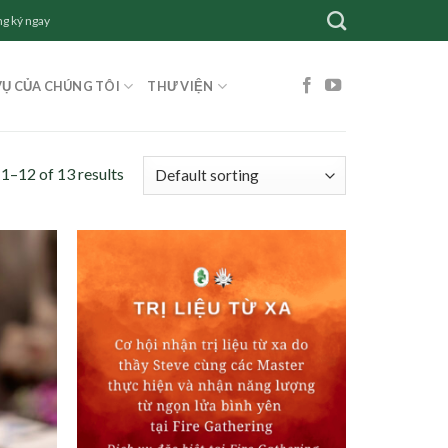
g ký ngay
VỤ CỦA CHÚNG TÔI
THƯ VIỆN
1–12 of 13 results
Add to
Add to
wishlist
wishlist