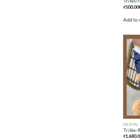
Trị liệu
₫
500.00
Add to 
DỊCH VỤ
Trị liệu 
₫
1.680.