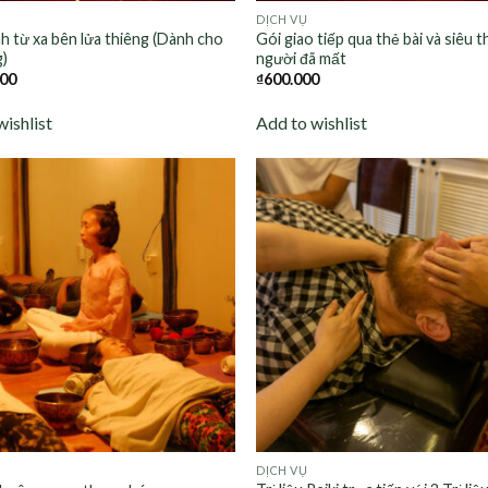
DỊCH VỤ
h từ xa bên lửa thiêng (Dành cho
Gói giao tiếp qua thẻ bài và siêu 
g)
người đã mất
000
₫
600.000
wishlist
Add to wishlist
Add to
wishlist
DỊCH VỤ