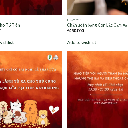
DỊCH VỤ
cho Tổ Tiên
Chẩn đoán bằng Con Lắc Cảm Xạ
0
₫
480.000
wishlist
Add to wishlist
Add to
wishlist