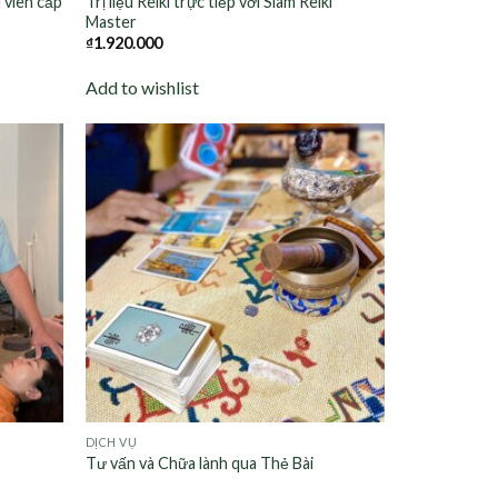
ệu viên cấp
Trị liệu Reiki trực tiếp với Siam Reiki
Master
₫
1.920.000
Add to wishlist
Add to
Add to
wishlist
wishlist
DỊCH VỤ
Tư vấn và Chữa lành qua Thẻ Bài