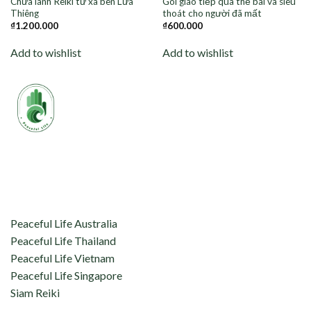
Chữa lành Reiki từ xa bên Lửa
Gói giao tiếp qua thẻ bài và siêu
Thiêng
thoát cho người đã mất
₫
1.200.000
₫
600.000
Add to wishlist
Add to wishlist
aceful Life tự hào kết nối và hỗ trợ:
Peaceful Life Australia
Peaceful Life Thailand
Peaceful Life Vietnam
Peaceful Life Singapore
Siam Reiki