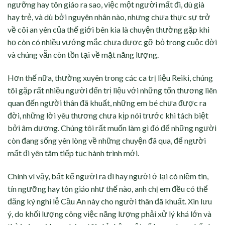
ngưỡng hay tôn giáo ra sao, việc một người mất đi, dù già
hay trẻ, và dù bởi nguyên nhân nào, nhưng chưa thực sự trở
về cõi an yên của thế giới bên kia là chuyện thường gặp khi
họ còn có nhiều vướng mắc chưa được gỡ bỏ trong cuộc đời
và chúng vẫn còn tồn tại về mặt năng lượng.
Hơn thế nữa, thường xuyên trong các ca trị liệu Reiki, chúng
tôi gặp rất nhiều người đến trị liệu với những tổn thương liên
quan đến người thân đã khuất, những em bé chưa được ra
đời, những lời yêu thương chưa kịp nói trước khi tách biệt
bởi âm dương. Chúng tôi rất muốn làm gì đó để những người
còn đang sống yên lòng về những chuyện đã qua, để người
mất đi yên tâm tiếp tục hành trình mới.
Chính vì vậy, bất kể người ra đi hay người ở lại có niềm tin,
tín ngưỡng hay tôn giáo như thế nào, anh chị em đều có thể
đăng ký nghi lễ Cầu An này cho người thân đã khuất. Xin lưu
ý, do khối lượng công việc năng lượng phải xử lý khá lớn và