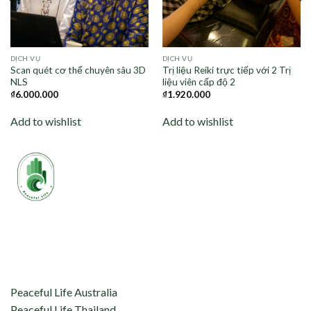
DỊCH VỤ
DỊCH VỤ
Scan quét cơ thể chuyên sâu 3D
Trị liệu Reiki trực tiếp với 2 Trị
NLS
liệu viên cấp độ 2
₫
6.000.000
₫
1.920.000
Add to wishlist
Add to wishlist
aceful Life tự hào kết nối và hỗ trợ:
Peaceful Life Australia
Peaceful Life Thailand