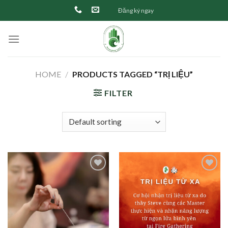
Skip
Đăng ký ngay
to
content
HOME
/
PRODUCTS TAGGED “TRỊ LIỆU”
FILTER
Add to
Add to
wishlist
wishlist