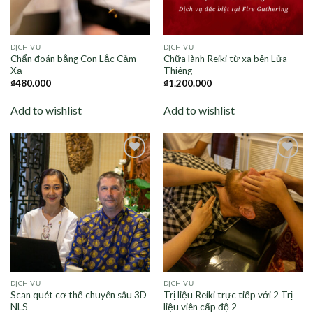
DỊCH VỤ
DỊCH VỤ
Chẩn đoán bằng Con Lắc Cảm
Chữa lành Reiki từ xa bên Lửa
Xạ
Thiêng
₫
480.000
₫
1.200.000
Add to wishlist
Add to wishlist
Add to
Add to
wishlist
wishlist
DỊCH VỤ
DỊCH VỤ
Scan quét cơ thể chuyên sâu 3D
Trị liệu Reiki trực tiếp với 2 Trị
NLS
liệu viên cấp độ 2