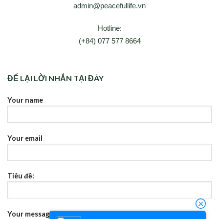
admin@peacefullife.vn
Hotline:
(+84) 077 577 8664
ĐỂ LẠI LỜI NHẮN TẠI ĐÂY
Your name
Your email
Tiêu đề:
Your message (không bắt buộc)