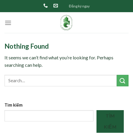
Skip
Đăng ký ngay
to
content
Nothing Found
It seems we can’t find what you’re looking for. Perhaps
searching can help.
Tìm kiếm
TÌM
KIẾM