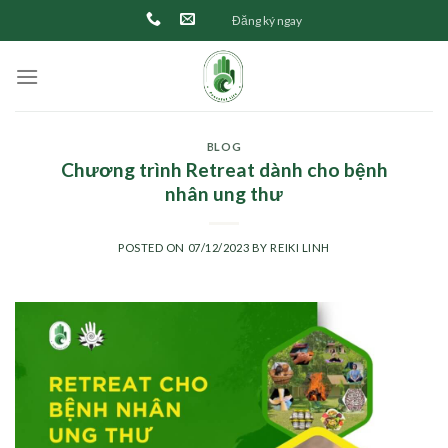
Skip
Đăng ký ngay
to
content
BLOG
Chương trình Retreat dành cho bệnh
nhân ung thư
POSTED ON
07/12/2023
BY
REIKI LINH