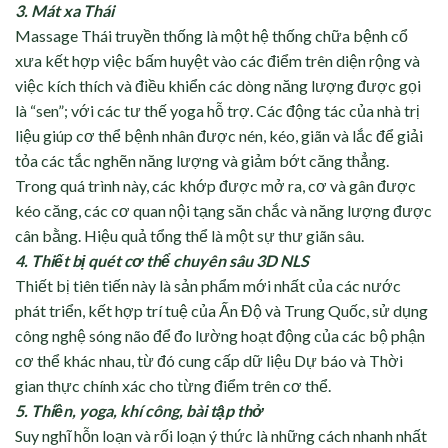
3.⁠ ⁠Mát xa Thái
Massage Thái truyền thống là một hệ thống chữa bệnh cổ
xưa kết hợp việc bấm huyệt vào các điểm trên diện rộng và
việc kích thích và điều khiển các dòng năng lượng được gọi
là “sen”; với các tư thế yoga hỗ trợ. Các động tác của nhà trị
liệu giúp cơ thể bệnh nhân được nén, kéo, giãn và lắc để giải
tỏa các tắc nghẽn năng lượng và giảm bớt căng thẳng.
Trong quá trình này, các khớp được mở ra, cơ và gân được
kéo căng, các cơ quan nội tạng săn chắc và năng lượng được
cân bằng. Hiệu quả tổng thể là một sự thư giãn sâu.
4.⁠ ⁠Thiết bị quét cơ thể chuyên sâu 3D NLS
Thiết bị tiên tiến này là sản phẩm mới nhất của các nước
phát triển, kết hợp trí tuệ của Ấn Độ và Trung Quốc, sử dụng
công nghệ sóng não để đo lường hoạt động của các bộ phận
cơ thể khác nhau, từ đó cung cấp dữ liệu Dự báo và Thời
gian thực chính xác cho từng điểm trên cơ thể.
5.⁠ ⁠Thiền, yoga, khí công, bài tập thở
Suy nghĩ hỗn loạn và rối loạn ý thức là những cách nhanh nhất