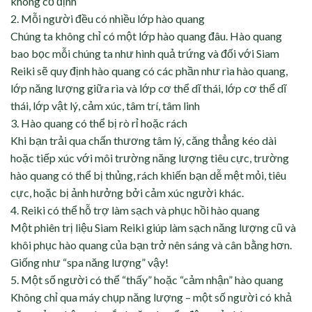
không cố định
2. Mỗi người đều có nhiều lớp hào quang
Chúng ta không chỉ có một lớp hào quang đâu. Hào quang
bao bọc mỗi chúng ta như hình quả trứng và đối với Siam
Reiki sẽ quy định hào quang có các phần như rìa hào quang,
lớp năng lượng giữa rìa và lớp cơ thể dĩ thái, lớp cơ thể dĩ
thái, lớp vật lý, cảm xúc, tâm trí, tâm linh
3. Hào quang có thể bị rò rỉ hoặc rách
Khi bạn trải qua chấn thương tâm lý, căng thẳng kéo dài
hoặc tiếp xúc với môi trường năng lượng tiêu cực, trường
hào quang có thể bị thủng, rách khiến bạn dễ mệt mỏi, tiêu
cực, hoặc bị ảnh hưởng bởi cảm xúc người khác.
4. Reiki có thể hỗ trợ làm sạch và phục hồi hào quang
Một phiên trị liệu Siam Reiki giúp làm sạch năng lượng cũ và
khôi phục hào quang của bạn trở nên sáng và cân bằng hơn.
Giống như “spa năng lượng” vậy!
5. Một số người có thể “thấy” hoặc “cảm nhận” hào quang
Không chỉ qua máy chụp năng lượng – một số người có khả