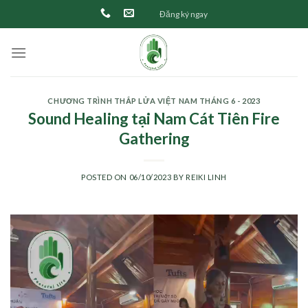
Skip
Đăng ký ngay
to
content
CHƯƠNG TRÌNH THẮP LỬA VIỆT NAM THÁNG 6 - 2023
Sound Healing tại Nam Cát Tiên Fire
Gathering
POSTED ON
06/10/2023
BY
REIKI LINH
Trình
chơi
Video