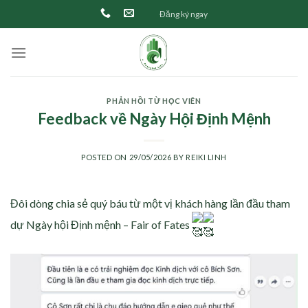
Skip
Đăng ký ngay
to
content
PHẢN HỒI TỪ HỌC VIÊN
Feedback về Ngày Hội Định Mệnh
POSTED ON
29/05/2026
BY
REIKI LINH
Đôi dòng chia sẻ quý báu từ một vị khách hàng lần đầu tham
dự Ngày hội Định mệnh – Fair of Fates