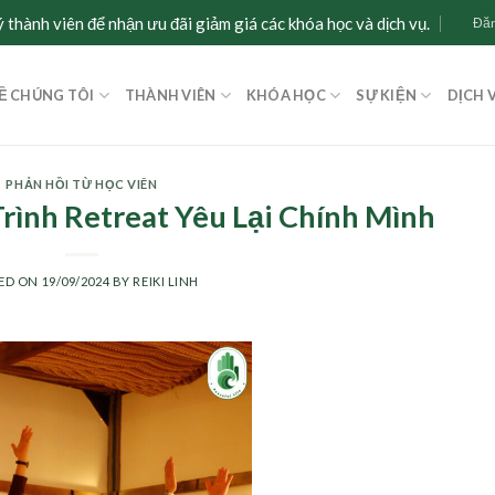
 thành viên để nhận ưu đãi giảm giá các khóa học và dịch vụ.
Đăn
Ề CHÚNG TÔI
THÀNH VIÊN
KHÓA HỌC
SỰ KIỆN
DỊCH 
PHẢN HỒI TỪ HỌC VIÊN
ình Retreat Yêu Lại Chính Mình
ED ON
19/09/2024
BY
REIKI LINH