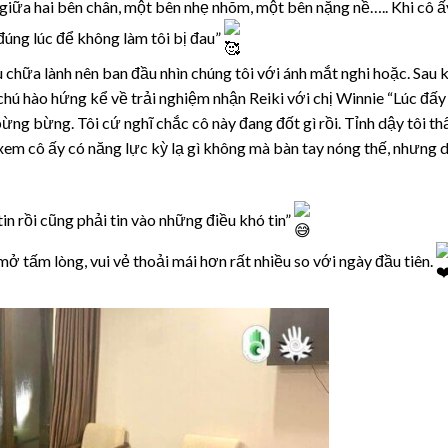
g giữa hai bên chân, một bên nhẹ nhõm, một bên nặng nề….. Khi cô 
 đúng lúc để không làm tôi bị đau”
 chữa lành nên ban đầu nhìn chúng tôi với ánh mắt nghi hoặc. Sau k
chú hào hứng kể về trải nghiệm nhận Reiki với chị Winnie “Lúc đấy 
ng bừng. Tôi cứ nghĩ chắc cô này đang đốt gì rồi. Tỉnh dậy tôi th
 xem cô ấy có năng lực kỳ lạ gì không mà bàn tay nóng thế, nhưng 
in rồi cũng phải tin vào những điều khó tin”
mở tấm lòng, vui vẻ thoải mái hơn rất nhiều so với ngày đầu tiên.