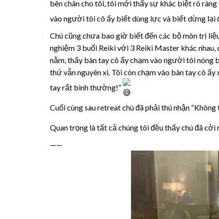
bên chân cho tôi, tôi mới thấy sự khác biệt rõ ràn
vào người tôi cô ấy biết dùng lực và biết dừng lại
Chú cũng chưa bao giờ biết đến các bộ môn trị liệu
nghiệm 3 buổi Reiki với 3 Reiki Master khác nhau, 
nằm, thấy bàn tay cô ấy chạm vào người tôi nóng bừ
thứ vẫn nguyên xi. Tôi còn chạm vào bàn tay cô ấy
tay rất bình thường!”
Cuối cùng sau retreat chú đã phải thú nhận “Không t
Quan trọng là tất cả chúng tôi đều thấy chú đã cởi 
——