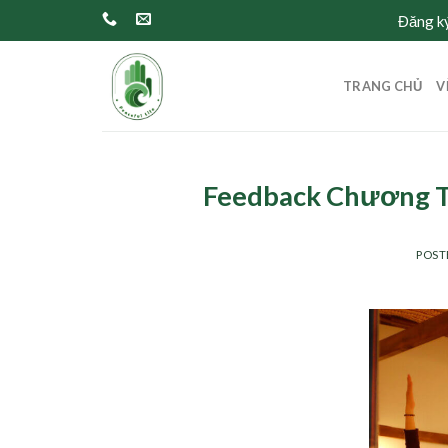
Skip
Đăng ký
to
content
TRANG CHỦ
V
Feedback Chương Tr
POST