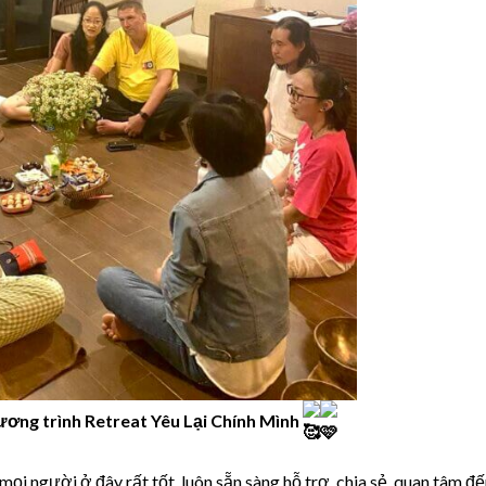
hương trình Retreat Yêu Lại Chính Mình
mọi người ở đây rất tốt, luôn sẵn sàng hỗ trợ, chia sẻ, quan tâm đ