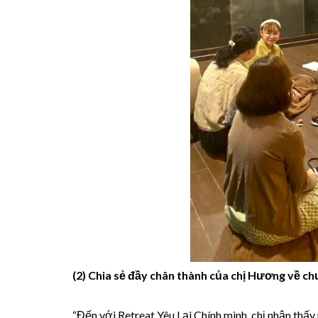
(2) Chia sẻ đầy chân thành của chị Hương về c
“Đến với Retreat Yêu Lại Chính mình, chị nhận thấy 