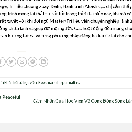
ge, Trị liệu chuông xoay, Reiki, Hành trình Akashic,… chị cảm thấy
g trình mang lại thật sự rất tốt trong thời đại hiện nay, khi mà có
y rất tuyệt vời khi đội ngũ Master/Trị liệu viên chuyên nghiệp là nh
ờng chữa lành và giúp đỡ mọi người. Các hoạt động đều mang cho
ã tận hưởng tất cả và từng phương pháp riêng lẻ đều để lại cho ch
 in
Phản hồi từ học viên
. Bookmark the
permalink
.
a Peaceful
Cảm Nhận Của Học Viên Về Cộng Đồng Sống Là