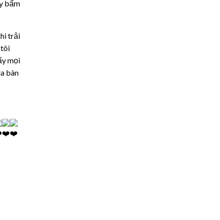
ấy bấm
hi trải
tôi
ấy mọi
da bàn