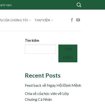
g ký ngay
VỤ CỦA CHÚNG TÔI
THƯ VIỆN
Tìm kiếm
TÌM
KIẾM
Recent Posts
Feed back về Ngày Hội Định Mệnh
Chia sẻ của học viên về Lớp
Chuông Cá Nhân