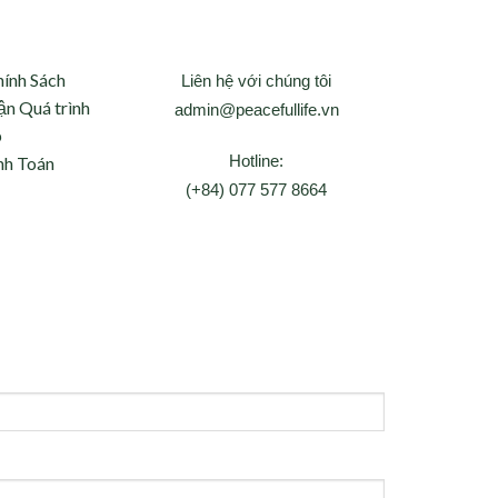
hính Sách
Liên hệ với chúng tôi
ận Quá trình
admin@peacefullife.vn
p
Hotline:
nh Toán
(+84) 077 577 8664