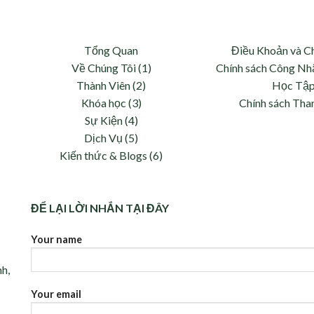
Tổng Quan
Điều Khoản và C
Về Chúng Tôi (1)
Chính sách Công Nh
Thành Viên (2)
Học Tậ
Khóa học (3)
Chính sách Tha
và
Sự Kiện (4)
Dịch Vụ (5)
Kiến thức & Blogs (6)
ĐỂ LẠI LỜI NHẮN TẠI ĐÂY
Your name
nh,
Your email