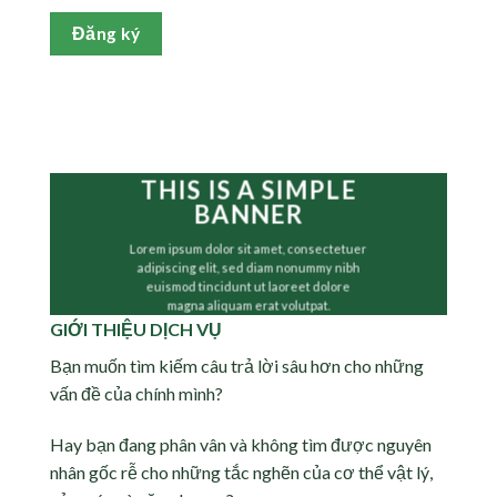
Đăng ký
THIS IS A SIMPLE
BANNER
Lorem ipsum dolor sit amet, consectetuer
adipiscing elit, sed diam nonummy nibh
euismod tincidunt ut laoreet dolore
magna aliquam erat volutpat.
GIỚI THIỆU DỊCH VỤ
Bạn muốn tìm kiếm câu trả lời sâu hơn cho những
vấn đề của chính mình?
Hay bạn đang phân vân và không tìm được nguyên
nhân gốc rễ cho những tắc nghẽn của cơ thể vật lý,