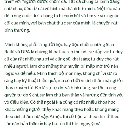
trên” với “người được chọn” cả. Tất cả chúng ta, bình đẳng
như nhau, đều từ cái vô hình mà thành hữu hình. Một lúc nào
đó trong cuộc đời, chúng ta bị cuốn hút và tìm về với nguồn
cội của mình, với bản chất thực sự của mình, là chuyện rất
bình thường.
Mình không phải là người học hay đọc nhiều, nhưng Siam
Reiki và DPA là những khóa học, có thể nói, sẽ đập vỡ tư duy
cũ của rất nhiều người và cũng sẽ khai sáng tư duy cho rất
nhiều người, làm cho những thứ huyền bí, mập mờ trở nên
logic và dễ hiểu. Mình thích bộ môn này, không chỉ vì sự rõ
ràng hay kỹ thuật hiệu quả; mà còn bởi vì tinh thần mà người
thầy truyền tải. Đó là sự tự do, và bình đẳng, sự tôn trọng
quyền tự do ý chí, sự làm chủ bản thân và hướng đến tình yêu
vô điều kiện. Có thể ngoài kia cũng có rất nhiều khóa học
khác, những người thầy khác mang theo hoặc không mang
theo tinh thần như vậy. Ai học thì cứ học, ai theo thì cứ theo.
Lúc nào bản thân ổn hay bất ổn thì biết ngay ý mà.