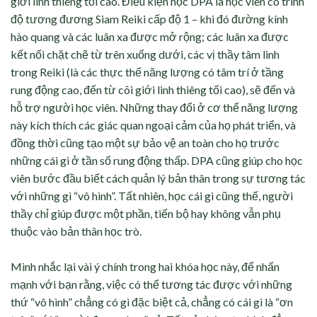
giới linh thiêng tối cao. Điều kiện học DPA là học viên có trình
độ tương đương Siam Reiki cấp độ 1 – khi đó đường kính
hào quang và các luân xa được mở rộng; các luân xa được
kết nối chặt chẽ từ trên xuống dưới, các vị thầy tâm linh
trong Reiki (là các thực thế năng lượng có tâm trí ở tầng
rung động cao, đến từ cõi giới linh thiêng tối cao), sẽ đến và
hỗ trợ người học viên. Những thay đổi ở cơ thể năng lượng
này kích thích các giác quan ngoại cảm của họ phát triển, và
đồng thời cũng tạo một sự bảo vệ an toàn cho họ trước
những cái gì ở tần số rung động thấp. DPA cũng giúp cho học
viên bước đầu biết cách quản lý bản thân trong sự tương tác
với những gì “vô hình”. Tất nhiên, học cái gì cũng thế, người
thầy chỉ giúp được một phần, tiến bộ hay không vẫn phụ
thuộc vào bản thân học trò.
Mình nhắc lại vài ý chính trong hai khóa học này, để nhấn
mạnh với bạn rằng, việc có thể tương tác được với những
thứ “vô hình” chẳng có gì đặc biệt cả, chẳng có cái gì là “ơn