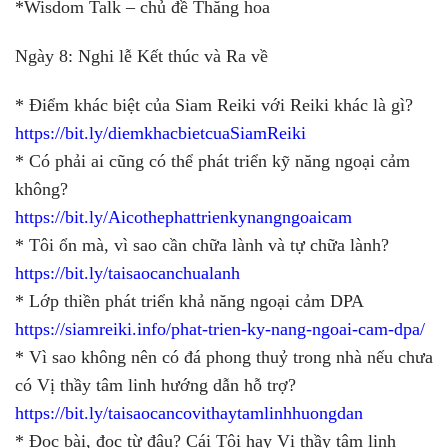
*Wisdom Talk – chủ đề Thăng hoa
Ngày 8: Nghi lễ Kết thúc và Ra về
* Điểm khác biệt của Siam Reiki với Reiki khác là gì?
https://bit.ly/diemkhacbietcuaSiamReiki
* Có phải ai cũng có thể phát triển kỹ năng ngoại cảm
không?
https://bit.ly/Aicothephattrienkynangngoaicam
* Tôi ổn mà, vì sao cần chữa lành và tự chữa lành?
https://bit.ly/taisaocanchualanh
* Lớp thiền phát triển khả năng ngoại cảm DPA
https://siamreiki.info/phat-trien-ky-nang-ngoai-cam-dpa/
* Vì sao không nên có đá phong thuỷ trong nhà nếu chưa
có Vị thầy tâm linh hướng dẫn hỗ trợ?
https://bit.ly/taisaocancovithaytamlinhhuongdan
* Đọc bài, đọc từ đâu? Cái Tôi hay Vị thầy tâm linh