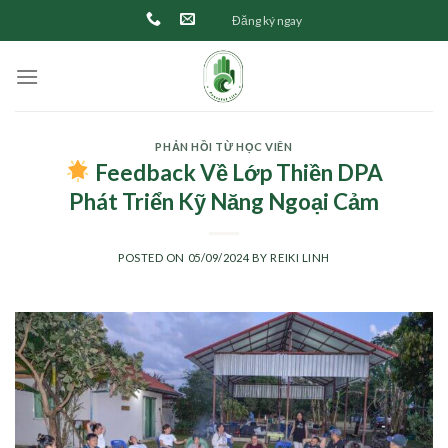
Skip
Đăng ký ngay
to
content
PHẢN HỒI TỪ HỌC VIÊN
Feedback Về Lớp Thiền DPA
Phát Triển Kỹ Năng Ngoại Cảm
POSTED ON
05/09/2024
BY
REIKI LINH