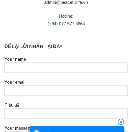
admin@peacefullife.vn
Hotline:
(+84) 077 577 8664
ĐỂ LẠI LỜI NHẮN TẠI ĐÂY
Your name
Your email
Tiêu đề:
Your message (không bắt buộc)