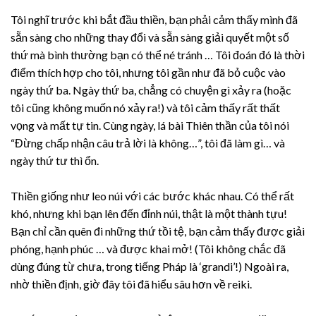
Tôi nghĩ trước khi bắt đầu thiền, bạn phải cảm thấy mình đã
sẵn sàng cho những thay đổi và sẵn sàng giải quyết một số
thứ mà bình thường bạn có thể né tránh … Tôi đoán đó là thời
điểm thích hợp cho tôi, nhưng tôi gần như đã bỏ cuộc vào
ngày thứ ba. Ngày thứ ba, chẳng có chuyện gì xảy ra (hoặc
tôi cũng không muốn nó xảy ra!) và tôi cảm thấy rất thất
vọng và mất tự tin. Cùng ngày, lá bài Thiên thần của tôi nói
“Đừng chấp nhận câu trả lời là không…”, tôi đã làm gì… và
ngày thứ tư thì ổn.
Thiền giống như leo núi với các bước khác nhau. Có thể rất
khó, nhưng khi bạn lên đến đỉnh núi, thật là một thành tựu!
Bạn chỉ cần quên đi những thứ tồi tệ, bạn cảm thấy được giải
phóng, hạnh phúc … và được khai mở! (Tôi không chắc đã
dùng đúng từ chưa, trong tiếng Pháp là ‘grandi’!) Ngoài ra,
nhờ thiền định, giờ đây tôi đã hiểu sâu hơn về reiki.