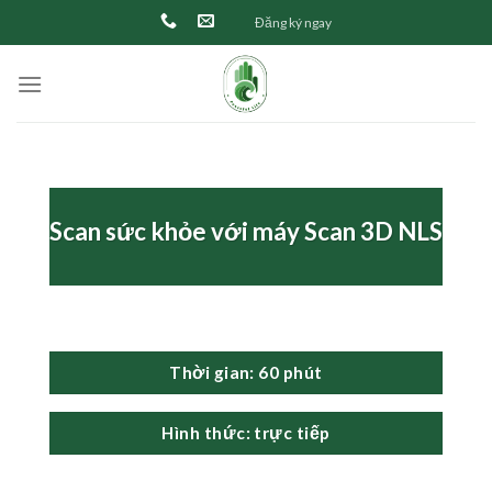
Skip
Đăng ký ngay
to
content
Scan sức khỏe với máy Scan 3D NLS
Thời gian: 60 phút
Hình thức: trực tiếp