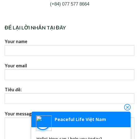
(+84) 077 577 8664
ĐỂ LẠI LỜI NHẮN TẠI ĐÂY
Your name
Your email
Tiêu đề:
Your message (không bắt buộc)
Peaceful Life Việt Nam
Hello! How can I help you today?