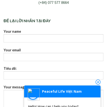
(+84) 077 577 8664
ĐỂ LẠI LỜI NHẮN TẠI ĐÂY
Your name
Your email
Tiêu đề:
Your message (không bắt buộc)
Peaceful Life Việt Nam
Hello! How can I help you today?