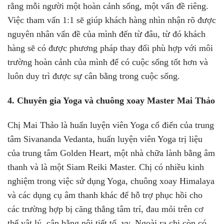
rằng mỗi người một hoàn cảnh sống, một vấn đề riêng.
Việc tham vấn 1:1 sẽ giúp khách hàng nhìn nhận rõ được
nguyên nhân vấn đề của mình đến từ đâu, từ đó khách
hàng sẽ có được phương pháp thay đổi phù hợp với môi
trường hoàn cảnh của mình để có cuộc sống tốt hơn và
luôn duy trì được sự cân bằng trong cuộc sống.
4. Chuyên gia Yoga và chuông xoay Master Mai Thảo
Chị Mai Thảo là huấn luyện viên Yoga cổ điển của trung
tâm Sivananda Vedanta, huấn luyện viên Yoga trị liệu
của trung tâm Golden Heart, một nhà chữa lành bằng âm
thanh và là một Siam Reiki Master. Chị có nhiều kinh
nghiệm trong việc sử dụng Yoga, chuông xoay Himalaya
và các dụng cụ âm thanh khác để hỗ trợ phục hồi cho
các trường hợp bị căng thẳng tâm trí, đau mỏi trên cơ
thể vật lý, cân bằng nội tiết tố, vv. Ngoài ra chị còn có